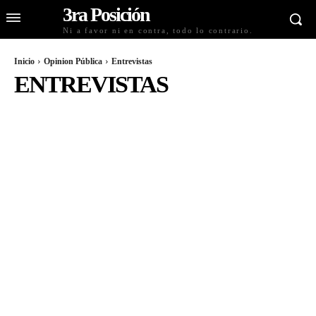
3ra Posición
Ni a favor ni en contra, todo lo contrario.
Inicio
Opinion Pública
Entrevistas
ENTREVISTAS
COLUMNAS DE OPINIÓN
ENTREVISTAS
PROYECTOS Y VOCES