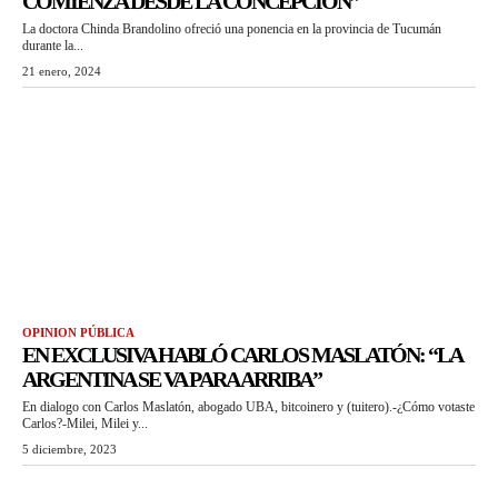
COMIENZA DESDE LA CONCEPCIÓN”
La doctora Chinda Brandolino ofreció una ponencia en la provincia de Tucumán
durante la...
21 enero, 2024
OPINION PÚBLICA
EN EXCLUSIVA HABLÓ CARLOS MASLATÓN: “LA
ARGENTINA SE VA PARA ARRIBA”
En dialogo con Carlos Maslatón, abogado UBA, bitcoinero y (tuitero).-¿Cómo votaste
Carlos?-Milei, Milei y...
5 diciembre, 2023