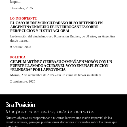
la que...
14 octubre, 2025
LO IMPORTANTE
EL CASO RUDNEV: UN CIUDADANO RUSO DETENIDO EN
ARGENTINA EN MEDIO DE INTERROGANTES SOBRE
PERSECUCIÓN Y JUSTICIA GLOBAL
La detención del ciudadano ruso Konstantin Rudnev, de 58 años, en Argentina
desde marzo...
9 octubre, 2025
POLITICA
CHAPU MARTÍNEZ CIERRA SU CAMPAÑA EN MORÓN CON UN
FUERTE LLAMADO A CUIDAR EL VOTO EN UNA ELECCIÓN
“BLINDADA” POR LA PROVINCIA
Morón, 2 de septiembre de 2025 – En un clima de fervor militante y...
2 septiembre, 2025
3ra Posición
Ni a favor ni en contra, todo lo contrario.
Nuestro objetivo es proporcionar a nuestros lectores una visión imparcial de los
eventos actuales, para que puedan tomar decisiones informadas sobre los temas que
importan.