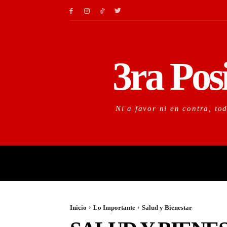
3ra Pos
Ni a favor ni en contra, to
LO URGENTE
LO IM
Inicio
Lo Importante
Salud y Bienestar