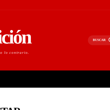
ición
BUSCAR
do lo contrario.
PORTANTE
LO NACIONAL
O