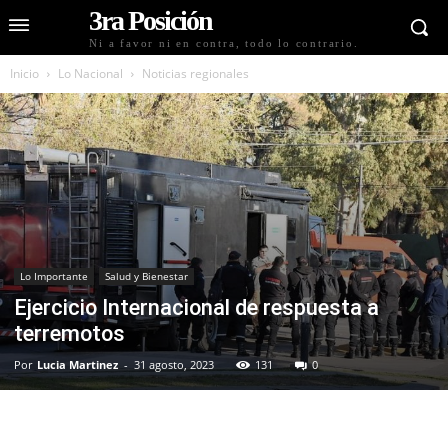
3ra Posición
Ni a favor ni en contra, todo lo contrario.
Inicio
Lo Nacional
Noticias regionales
Lo Importante
Salud y Bienestar
Ejercicio Internacional de respuesta a
terremotos
Por
Lucia Martinez
-
31 agosto, 2023
131
0