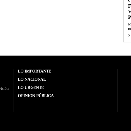
F
V
P
M
mi
2 
LO IMPORTANTE
LO NACIONAL
.
LO URGENTE
visión
OPINION PÚBLICA