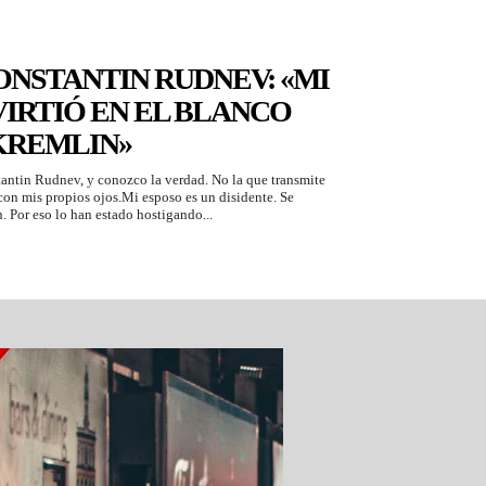
ONSTANTIN RUDNEV: «MI
IRTIÓ EN EL BLANCO
KREMLIN»
antin Rudnev, y conozco la verdad. No la que transmite
 con mis propios ojos.Mi esposo es un disidente. Se
n. Por eso lo han estado hostigando...