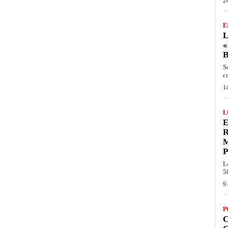
24
E
L
«
S
c
14
L
E
R
P
L
5
9 
P
C