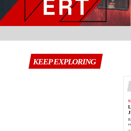
KEEP EXPLORING
N
L
J
R
e