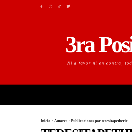
3ra Pos
Ni a favor ni en contra, to
LO URGENTE
LO IM
Inicio
Autores
Publicaciones por teresitapetheric