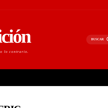
ición
BUSCAR
do lo contrario.
PORTANTE
LO NACIONAL
O