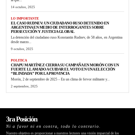
14 octubre, 2025
LO IMPORTANTE
EL CASO RUDNEV: UN CIUDADANO RUSO DETENIDO EN
ARGENTINA EN MEDIO DE INTERROGANTES SOBRE
PERSECUCIÓN Y JUSTICIA GLOBAL
La detención del ciudadano ruso Konstantin Rudnev, de 58 años, en Argentina
desde marzo...
9 octubre, 2025
POLITICA
CHAPU MARTÍNEZ CIERRA SU CAMPAÑA EN MORÓN CON UN
FUERTE LLAMADO A CUIDAR EL VOTO EN UNA ELECCIÓN
“BLINDADA” POR LA PROVINCIA
Morón, 2 de septiembre de 2025 – En un clima de fervor militante y...
2 septiembre, 2025
3ra Posición
Ni a favor ni en contra, todo lo contrario.
Nuestro objetivo es proporcionar a nuestros lectores una visión imparcial de los