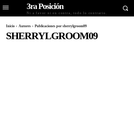
3ra Posición
Ni a favor ni en contra, todo lo contrario.
Inicio
Autores
Publicaciones por sherrylgroom09
SHERRYLGROOM09