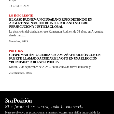
14 octubre, 2025
LO IMPORTANTE
EL CASO RUDNEV: UN CIUDADANO RUSO DETENIDO EN
ARGENTINA EN MEDIO DE INTERROGANTES SOBRE
PERSECUCIÓN Y JUSTICIA GLOBAL
La detención del ciudadano ruso Konstantin Rudnev, de 58 años, en Argentina
desde marzo...
9 octubre, 2025
POLITICA
CHAPU MARTÍNEZ CIERRA SU CAMPAÑA EN MORÓN CON UN
FUERTE LLAMADO A CUIDAR EL VOTO EN UNA ELECCIÓN
“BLINDADA” POR LA PROVINCIA
Morón, 2 de septiembre de 2025 – En un clima de fervor militante y...
2 septiembre, 2025
3ra Posición
Ni a favor ni en contra, todo lo contrario.
Nuestro objetivo es proporcionar a nuestros lectores una visión imparcial de los