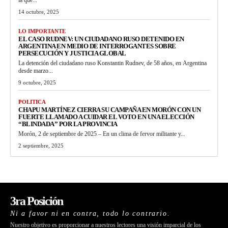
14 octubre, 2025
LO IMPORTANTE
EL CASO RUDNEV: UN CIUDADANO RUSO DETENIDO EN
ARGENTINA EN MEDIO DE INTERROGANTES SOBRE
PERSECUCIÓN Y JUSTICIA GLOBAL
La detención del ciudadano ruso Konstantin Rudnev, de 58 años, en Argentina
desde marzo...
9 octubre, 2025
POLITICA
CHAPU MARTÍNEZ CIERRA SU CAMPAÑA EN MORÓN CON UN
FUERTE LLAMADO A CUIDAR EL VOTO EN UNA ELECCIÓN
“BLINDADA” POR LA PROVINCIA
Morón, 2 de septiembre de 2025 – En un clima de fervor militante y...
2 septiembre, 2025
3ra Posición
Ni a favor ni en contra, todo lo contrario.
Nuestro objetivo es proporcionar a nuestros lectores una visión imparcial de los