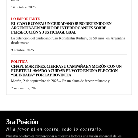
14 octubre, 2025
LO IMPORTANTE
EL CASO RUDNEV: UN CIUDADANO RUSO DETENIDO EN
ARGENTINA EN MEDIO DE INTERROGANTES SOBRE
PERSECUCIÓN Y JUSTICIA GLOBAL
La detención del ciudadano ruso Konstantin Rudnev, de 58 años, en Argentina
desde marzo...
9 octubre, 2025
POLITICA
CHAPU MARTÍNEZ CIERRA SU CAMPAÑA EN MORÓN CON UN
FUERTE LLAMADO A CUIDAR EL VOTO EN UNA ELECCIÓN
“BLINDADA” POR LA PROVINCIA
Morón, 2 de septiembre de 2025 – En un clima de fervor militante y...
2 septiembre, 2025
3ra Posición
Ni a favor ni en contra, todo lo contrario.
Nuestro objetivo es proporcionar a nuestros lectores una visión imparcial de los