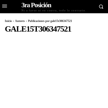
3ra Posición
Ni a favor ni en contra, todo lo contrario.
Inicio
Autores
Publicaciones por gale15t306347521
GALE15T306347521