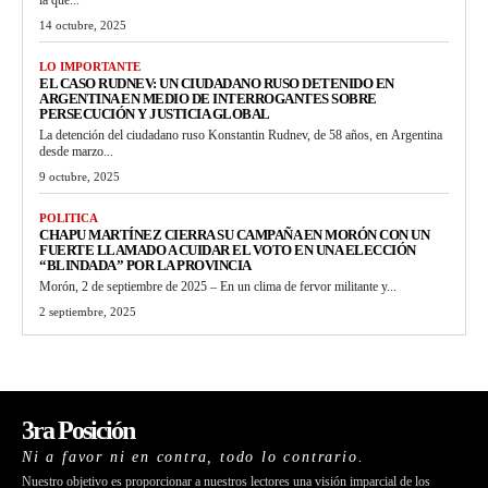
14 octubre, 2025
LO IMPORTANTE
EL CASO RUDNEV: UN CIUDADANO RUSO DETENIDO EN
ARGENTINA EN MEDIO DE INTERROGANTES SOBRE
PERSECUCIÓN Y JUSTICIA GLOBAL
La detención del ciudadano ruso Konstantin Rudnev, de 58 años, en Argentina
desde marzo...
9 octubre, 2025
POLITICA
CHAPU MARTÍNEZ CIERRA SU CAMPAÑA EN MORÓN CON UN
FUERTE LLAMADO A CUIDAR EL VOTO EN UNA ELECCIÓN
“BLINDADA” POR LA PROVINCIA
Morón, 2 de septiembre de 2025 – En un clima de fervor militante y...
2 septiembre, 2025
3ra Posición
Ni a favor ni en contra, todo lo contrario.
Nuestro objetivo es proporcionar a nuestros lectores una visión imparcial de los