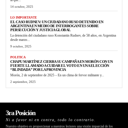
14 octubre, 2025
LO IMPORTANTE
EL CASO RUDNEV: UN CIUDADANO RUSO DETENIDO EN
ARGENTINA EN MEDIO DE INTERROGANTES SOBRE
PERSECUCIÓN Y JUSTICIA GLOBAL
La detención del ciudadano ruso Konstantin Rudnev, de 58 años, en Argentina
desde marzo...
9 octubre, 2025
POLITICA
CHAPU MARTÍNEZ CIERRA SU CAMPAÑA EN MORÓN CON UN
FUERTE LLAMADO A CUIDAR EL VOTO EN UNA ELECCIÓN
“BLINDADA” POR LA PROVINCIA
Morón, 2 de septiembre de 2025 – En un clima de fervor militante y...
2 septiembre, 2025
3ra Posición
Ni a favor ni en contra, todo lo contrario.
Nuestro objetivo es proporcionar a nuestros lectores una visión imparcial de los