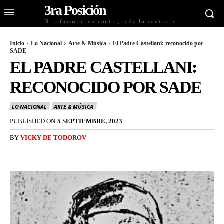
3ra Posición
Ni a favor ni en contra, todo lo contrario.
Inicio
Lo Nacional
Arte & Música
El Padre Castellani: reconocido por
SADE
EL PADRE CASTELLANI:
RECONOCIDO POR SADE
LO NACIONAL
ARTE & MÚSICA
PUBLISHED ON
5 SEPTIEMBRE, 2023
BY
VICKY DE TODOROV