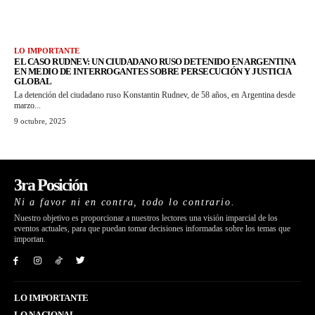
LO IMPORTANTE
EL CASO RUDNEV: UN CIUDADANO RUSO DETENIDO EN ARGENTINA
EN MEDIO DE INTERROGANTES SOBRE PERSECUCIÓN Y JUSTICIA
GLOBAL
La detención del ciudadano ruso Konstantin Rudnev, de 58 años, en Argentina desde
marzo...
9 octubre, 2025
3ra Posición
Ni a favor ni en contra, todo lo contrario.
Nuestro objetivo es proporcionar a nuestros lectores una visión imparcial de los
eventos actuales, para que puedan tomar decisiones informadas sobre los temas que
importan.
LO IMPORTANTE
LO NACIONAL