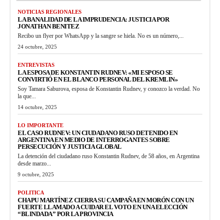
NOTICIAS REGIONALES
LA BANALIDAD DE LA IMPRUDENCIA: JUSTICIA POR
JONATHAN BENITEZ
Recibo un flyer por WhatsApp y la sangre se hiela. No es un número,...
24 octubre, 2025
ENTREVISTAS
LA ESPOSA DE KONSTANTIN RUDNEV: «MI ESPOSO SE
CONVIRTIÓ EN EL BLANCO PERSONAL DEL KREMLIN»
Soy Tamara Saburova, esposa de Konstantin Rudnev, y conozco la verdad. No
la que...
14 octubre, 2025
LO IMPORTANTE
EL CASO RUDNEV: UN CIUDADANO RUSO DETENIDO EN
ARGENTINA EN MEDIO DE INTERROGANTES SOBRE
PERSECUCIÓN Y JUSTICIA GLOBAL
La detención del ciudadano ruso Konstantin Rudnev, de 58 años, en Argentina
desde marzo...
9 octubre, 2025
POLITICA
CHAPU MARTÍNEZ CIERRA SU CAMPAÑA EN MORÓN CON UN
FUERTE LLAMADO A CUIDAR EL VOTO EN UNA ELECCIÓN
“BLINDADA” POR LA PROVINCIA