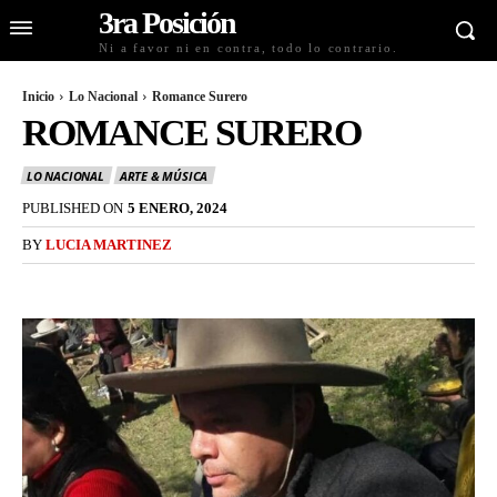
3ra Posición
Ni a favor ni en contra, todo lo contrario.
Inicio
Lo Nacional
Romance Surero
ROMANCE SURERO
LO NACIONAL
ARTE & MÚSICA
PUBLISHED ON
5 ENERO, 2024
BY
LUCIA MARTINEZ