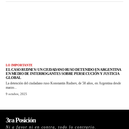
LO IMPORTANTE
EL CASO RUDNEV: UN CIUDADANO RUSO DETENIDO EN ARGENTINA
EN MEDIO DE INTERROGANTES SOBRE PERSECUCIÓN Y JUSTICIA
GLOBAL
La detención del ciudadano ruso Konstantin Rudnev, de 58 años, en Argentina desde
marzo...
9 octubre, 2025
3ra Posición
Ni a favor ni en contra, todo lo contrario.