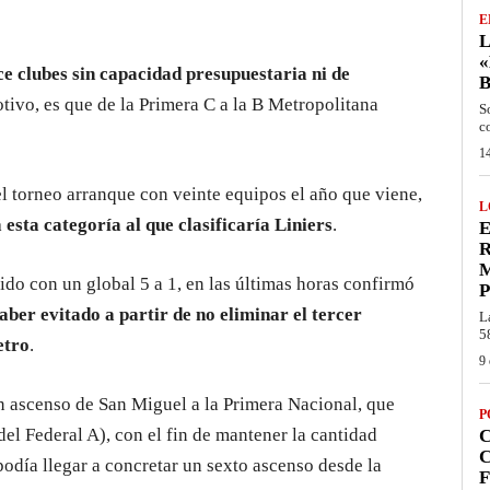
E
L
«
ce clubes sin capacidad presupuestaria ni de
otivo, es que de la Primera C a la B Metropolitana
S
c
14
l torneo arranque con veinte equipos el año que viene,
L
 esta categoría al que clasificaría Liniers
.
E
R
cido con un global 5 a 1, en las últimas horas confirmó
P
aber evitado a partir de no eliminar el tercer
L
5
etro
.
9 
 un ascenso de San Miguel a la Primera Nacional, que
P
el Federal A), con el fin de mantener la cantidad
C
 podía llegar a concretar un sexto ascenso desde la
F