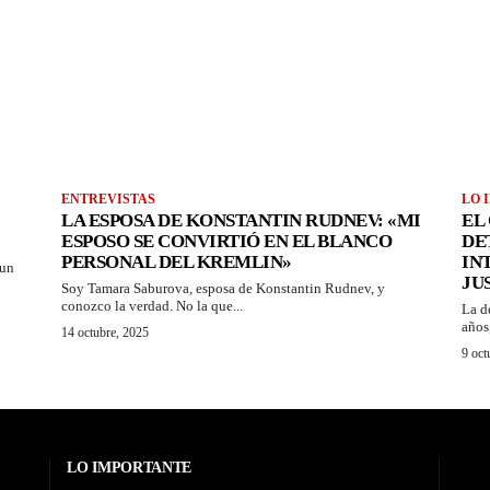
ENTREVISTAS
LO 
LA ESPOSA DE KONSTANTIN RUDNEV: «MI
EL
ESPOSO SE CONVIRTIÓ EN EL BLANCO
DE
PERSONAL DEL KREMLIN»
IN
 un
JU
Soy Tamara Saburova, esposa de Konstantin Rudnev, y
conozco la verdad. No la que...
La d
años
14 octubre, 2025
9 oct
LO IMPORTANTE