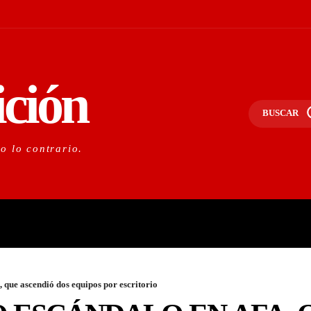
ición
BUSCAR
do lo contrario.
PORTANTE
LO NACIONAL
O
 que ascendió dos equipos por escritorio