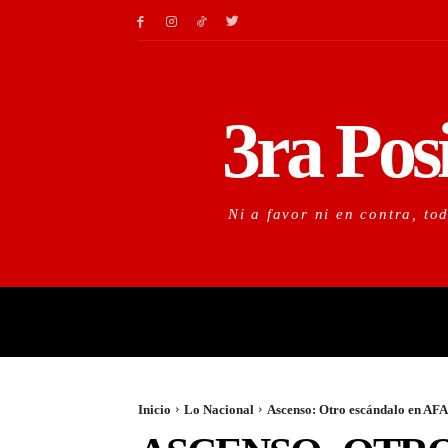
3ra Pos
Ni a favor ni en contra, to
LO URGENTE
LO IM
Inicio
Lo Nacional
Ascenso: Otro escándalo en AFA,