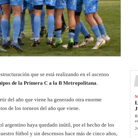
eestructuración que se está realizando en el ascenso
uipos de la Primera C a la B Metropolitana
.
N
artir del año que viene ha generado otra enorme
L
atos de los torneos del año que viene.
J
R
e
ol argentino haya quedado inútil, por el hecho de los
24
uestro fútbol y sin descensos hace más de cinco años,