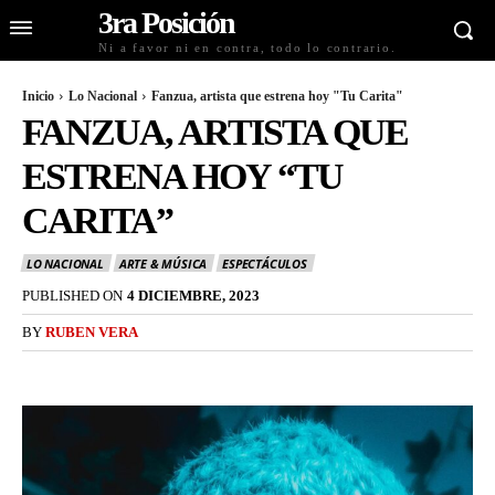
3ra Posición
Ni a favor ni en contra, todo lo contrario.
Inicio
Lo Nacional
Fanzua, artista que estrena hoy "Tu Carita"
FANZUA, ARTISTA QUE
ESTRENA HOY “TU
CARITA”
LO NACIONAL
ARTE & MÚSICA
ESPECTÁCULOS
PUBLISHED ON
4 DICIEMBRE, 2023
BY
RUBEN VERA