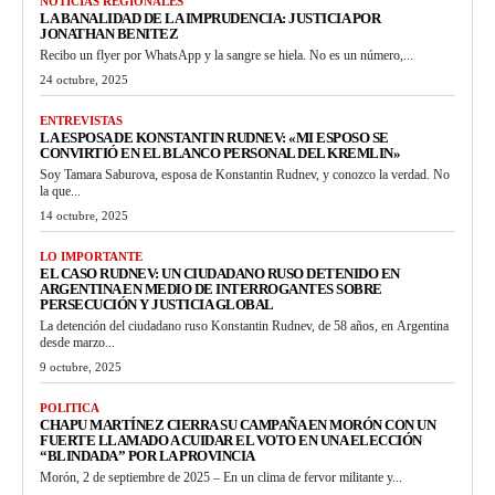
NOTICIAS REGIONALES
LA BANALIDAD DE LA IMPRUDENCIA: JUSTICIA POR
JONATHAN BENITEZ
Recibo un flyer por WhatsApp y la sangre se hiela. No es un número,...
24 octubre, 2025
ENTREVISTAS
LA ESPOSA DE KONSTANTIN RUDNEV: «MI ESPOSO SE
CONVIRTIÓ EN EL BLANCO PERSONAL DEL KREMLIN»
Soy Tamara Saburova, esposa de Konstantin Rudnev, y conozco la verdad. No
la que...
14 octubre, 2025
LO IMPORTANTE
EL CASO RUDNEV: UN CIUDADANO RUSO DETENIDO EN
ARGENTINA EN MEDIO DE INTERROGANTES SOBRE
PERSECUCIÓN Y JUSTICIA GLOBAL
La detención del ciudadano ruso Konstantin Rudnev, de 58 años, en Argentina
desde marzo...
9 octubre, 2025
POLITICA
CHAPU MARTÍNEZ CIERRA SU CAMPAÑA EN MORÓN CON UN
FUERTE LLAMADO A CUIDAR EL VOTO EN UNA ELECCIÓN
“BLINDADA” POR LA PROVINCIA
Morón, 2 de septiembre de 2025 – En un clima de fervor militante y...