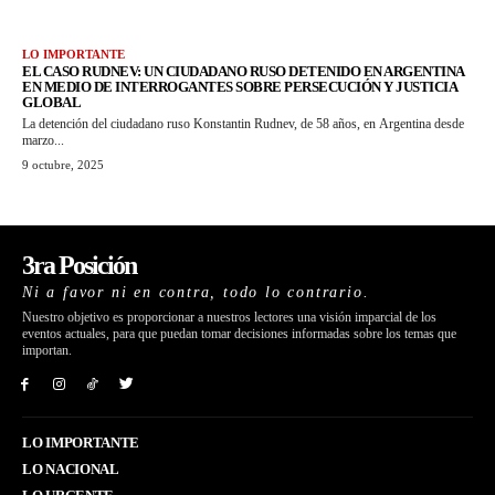
LO IMPORTANTE
EL CASO RUDNEV: UN CIUDADANO RUSO DETENIDO EN ARGENTINA
EN MEDIO DE INTERROGANTES SOBRE PERSECUCIÓN Y JUSTICIA
GLOBAL
La detención del ciudadano ruso Konstantin Rudnev, de 58 años, en Argentina desde
marzo...
9 octubre, 2025
3ra Posición
Ni a favor ni en contra, todo lo contrario.
Nuestro objetivo es proporcionar a nuestros lectores una visión imparcial de los
eventos actuales, para que puedan tomar decisiones informadas sobre los temas que
importan.
LO IMPORTANTE
LO NACIONAL