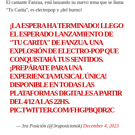
El cantante Fanzua, está lanzando su nuevo tema que se llama
“Tu Carita”, es electropop y ¡del bueno!
¡LA ESPERA HA TERMINADO! LLEGO
EL ESPERADO LANZAMIENTO DE
"TU CARITA" DE FANZUA. UNA
EXPLOSIÓN DE ELECTRO-POP QUE
CONQUISTARÁ TUS SENTIDOS.
¡PREPÁRATE PARA UNA
EXPERIENCIA MUSICAL ÚNICA!
DISPONIBLE EN TODAS LAS
PLATAFORMAS DIGITALES A PARTIR
DEL 4/12 A LAS 22HS.
PIC.TWITTER.COM/FHGPBQDR2C
— 3ra Posición (@3raposicionok)
December 4, 2023