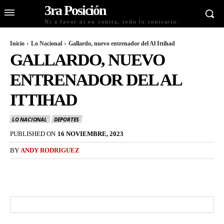
3ra Posición
Ni a favor ni en contra, todo lo contrario.
Inicio
Lo Nacional
Gallardo, nuevo entrenador del Al Ittihad
GALLARDO, NUEVO
ENTRENADOR DEL AL
ITTIHAD
LO NACIONAL
DEPORTES
PUBLISHED ON
16 NOVIEMBRE, 2023
BY
ANDY RODRIGUEZ