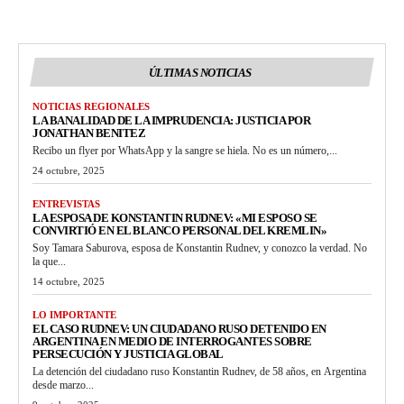
ÚLTIMAS NOTICIAS
NOTICIAS REGIONALES
LA BANALIDAD DE LA IMPRUDENCIA: JUSTICIA POR
JONATHAN BENITEZ
Recibo un flyer por WhatsApp y la sangre se hiela. No es un número,...
24 octubre, 2025
ENTREVISTAS
LA ESPOSA DE KONSTANTIN RUDNEV: «MI ESPOSO SE
CONVIRTIÓ EN EL BLANCO PERSONAL DEL KREMLIN»
Soy Tamara Saburova, esposa de Konstantin Rudnev, y conozco la verdad. No
la que...
14 octubre, 2025
LO IMPORTANTE
EL CASO RUDNEV: UN CIUDADANO RUSO DETENIDO EN
ARGENTINA EN MEDIO DE INTERROGANTES SOBRE
PERSECUCIÓN Y JUSTICIA GLOBAL
La detención del ciudadano ruso Konstantin Rudnev, de 58 años, en Argentina
desde marzo...