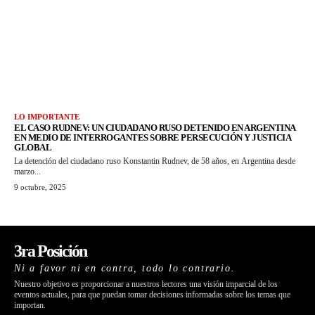
LO IMPORTANTE
EL CASO RUDNEV: UN CIUDADANO RUSO DETENIDO EN ARGENTINA
EN MEDIO DE INTERROGANTES SOBRE PERSECUCIÓN Y JUSTICIA
GLOBAL
La detención del ciudadano ruso Konstantin Rudnev, de 58 años, en Argentina desde
marzo...
9 octubre, 2025
3ra Posición
Ni a favor ni en contra, todo lo contrario.
Nuestro objetivo es proporcionar a nuestros lectores una visión imparcial de los
eventos actuales, para que puedan tomar decisiones informadas sobre los temas que
importan.