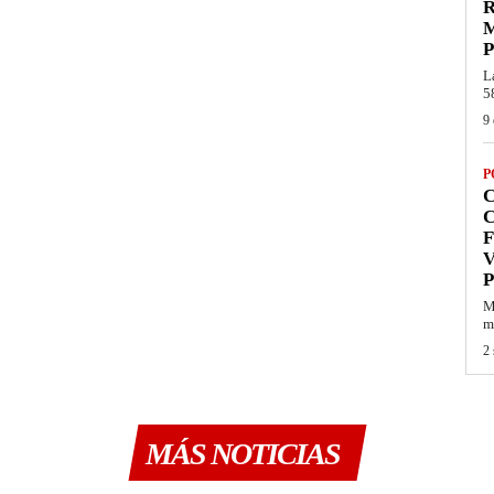
R
P
L
5
9 
P
C
F
V
P
M
mi
2 
MÁS NOTICIAS