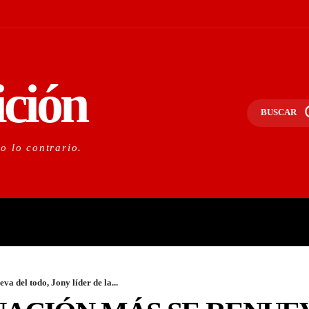
ición
BUSCAR
do lo contrario.
PORTANTE
LO NACIONAL
O
va del todo, Jony líder de la...