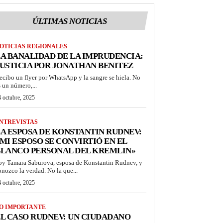
ÚLTIMAS NOTICIAS
OTICIAS REGIONALES
A BANALIDAD DE LA IMPRUDENCIA:
USTICIA POR JONATHAN BENITEZ
ecibo un flyer por WhatsApp y la sangre se hiela. No
s un número,...
 octubre, 2025
NTREVISTAS
A ESPOSA DE KONSTANTIN RUDNEV:
MI ESPOSO SE CONVIRTIÓ EN EL
BLANCO PERSONAL DEL KREMLIN»
oy Tamara Saburova, esposa de Konstantin Rudnev, y
onozco la verdad. No la que...
 octubre, 2025
O IMPORTANTE
L CASO RUDNEV: UN CIUDADANO