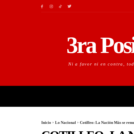
3ra Pos
Ni a favor ni en contra, to
LO URGENTE
LO IM
Inicio
Lo Nacional
Cotilleo: La Nación Más se renue