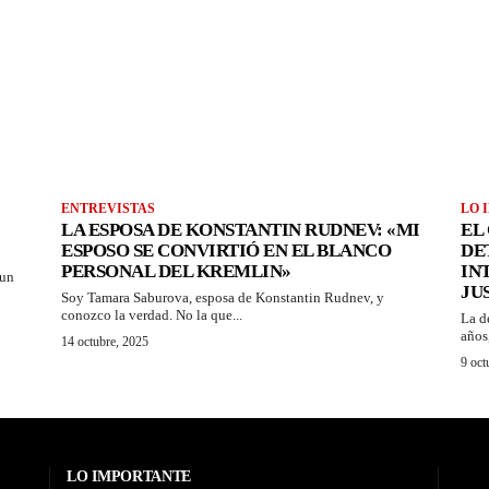
ENTREVISTAS
LO 
LA ESPOSA DE KONSTANTIN RUDNEV: «MI
EL
ESPOSO SE CONVIRTIÓ EN EL BLANCO
DE
PERSONAL DEL KREMLIN»
IN
 un
JU
Soy Tamara Saburova, esposa de Konstantin Rudnev, y
conozco la verdad. No la que...
La d
años
14 octubre, 2025
9 oct
LO IMPORTANTE