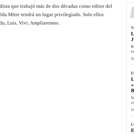
odista que trabajó más de dos décadas como editor del
lda Mitre tendrá un lugar privilegiado. Solo ellos
du, Luis, Vivi. Ampliaremos.
N
L
J
R
e
24
E
L
«
S
c
14
L
E