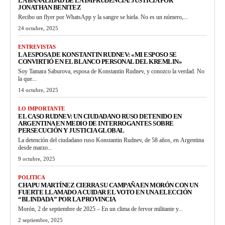
LA BANALIDAD DE LA IMPRUDENCIA: JUSTICIA POR
JONATHAN BENITEZ
Recibo un flyer por WhatsApp y la sangre se hiela. No es un número,...
24 octubre, 2025
ENTREVISTAS
LA ESPOSA DE KONSTANTIN RUDNEV: «MI ESPOSO SE
CONVIRTIÓ EN EL BLANCO PERSONAL DEL KREMLIN»
Soy Tamara Saburova, esposa de Konstantin Rudnev, y conozco la verdad. No
la que...
14 octubre, 2025
LO IMPORTANTE
EL CASO RUDNEV: UN CIUDADANO RUSO DETENIDO EN
ARGENTINA EN MEDIO DE INTERROGANTES SOBRE
PERSECUCIÓN Y JUSTICIA GLOBAL
La detención del ciudadano ruso Konstantin Rudnev, de 58 años, en Argentina
desde marzo...
9 octubre, 2025
POLITICA
CHAPU MARTÍNEZ CIERRA SU CAMPAÑA EN MORÓN CON UN
FUERTE LLAMADO A CUIDAR EL VOTO EN UNA ELECCIÓN
“BLINDADA” POR LA PROVINCIA
Morón, 2 de septiembre de 2025 – En un clima de fervor militante y...
2 septiembre, 2025