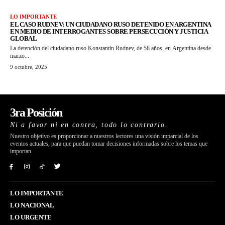
LO IMPORTANTE
EL CASO RUDNEV: UN CIUDADANO RUSO DETENIDO EN ARGENTINA
EN MEDIO DE INTERROGANTES SOBRE PERSECUCIÓN Y JUSTICIA
GLOBAL
La detención del ciudadano ruso Konstantin Rudnev, de 58 años, en Argentina desde
marzo...
9 octubre, 2025
3ra Posición
Ni a favor ni en contra, todo lo contrario.
Nuestro objetivo es proporcionar a nuestros lectores una visión imparcial de los
eventos actuales, para que puedan tomar decisiones informadas sobre los temas que
importan.
LO IMPORTANTE
LO NACIONAL
LO URGENTE