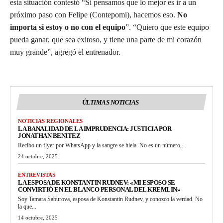
esta situación contestó “Si pensamos que lo mejor es ir a un
próximo paso con Felipe (Contepomi), hacemos eso.
No
importa si estoy o no con el equipo
”. “Quiero que este equipo
pueda ganar, que sea exitoso, y tiene una parte de mi corazón
muy grande”, agregó el entrenador.
ÚLTIMAS NOTICIAS
NOTICIAS REGIONALES
LA BANALIDAD DE LA IMPRUDENCIA: JUSTICIA POR
JONATHAN BENITEZ
Recibo un flyer por WhatsApp y la sangre se hiela. No es un número,...
24 octubre, 2025
ENTREVISTAS
LA ESPOSA DE KONSTANTIN RUDNEV: «MI ESPOSO SE
CONVIRTIÓ EN EL BLANCO PERSONAL DEL KREMLIN»
Soy Tamara Saburova, esposa de Konstantin Rudnev, y conozco la verdad. No
la que...
14 octubre, 2025