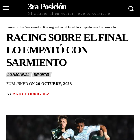
3ra Posición
Ni a favor ni en contra, todo lo contrario.
Inicio
Lo Nacional
Racing sobre el final lo empató con Sarmiento
RACING SOBRE EL FINAL
LO EMPATÓ CON
SARMIENTO
LO NACIONAL
DEPORTES
PUBLISHED ON
20 OCTUBRE, 2023
BY
ANDY RODRIGUEZ