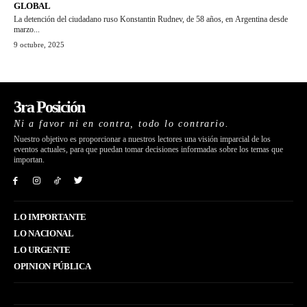
GLOBAL
La detención del ciudadano ruso Konstantin Rudnev, de 58 años, en Argentina desde
marzo...
9 octubre, 2025
3ra Posición
Ni a favor ni en contra, todo lo contrario.
Nuestro objetivo es proporcionar a nuestros lectores una visión imparcial de los
eventos actuales, para que puedan tomar decisiones informadas sobre los temas que
importan.
LO IMPORTANTE
LO NACIONAL
LO URGENTE
OPINION PÚBLICA