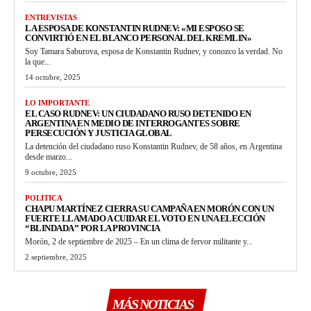
ENTREVISTAS
LA ESPOSA DE KONSTANTIN RUDNEV: «MI ESPOSO SE
CONVIRTIÓ EN EL BLANCO PERSONAL DEL KREMLIN»
Soy Tamara Saburova, esposa de Konstantin Rudnev, y conozco la verdad. No
la que...
14 octubre, 2025
LO IMPORTANTE
EL CASO RUDNEV: UN CIUDADANO RUSO DETENIDO EN
ARGENTINA EN MEDIO DE INTERROGANTES SOBRE
PERSECUCIÓN Y JUSTICIA GLOBAL
La detención del ciudadano ruso Konstantin Rudnev, de 58 años, en Argentina
desde marzo...
9 octubre, 2025
POLITICA
CHAPU MARTÍNEZ CIERRA SU CAMPAÑA EN MORÓN CON UN
FUERTE LLAMADO A CUIDAR EL VOTO EN UNA ELECCIÓN
“BLINDADA” POR LA PROVINCIA
Morón, 2 de septiembre de 2025 – En un clima de fervor militante y...
2 septiembre, 2025
MÁS NOTICIAS