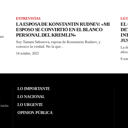
ENTREVISTAS
LO 
LA ESPOSA DE KONSTANTIN RUDNEV: «MI
EL
ESPOSO SE CONVIRTIÓ EN EL BLANCO
DE
PERSONAL DEL KREMLIN»
IN
 un
JU
Soy Tamara Saburova, esposa de Konstantin Rudnev, y
conozco la verdad. No la que...
La d
años
14 octubre, 2025
9 oct
LO IMPORTANTE
LO NACIONAL
.
LO URGENTE
visión
OPINION PÚBLICA