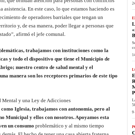
to, que brindan atención para personas con conflictos
24
 asistencia. En este caso, lo que estamos haciendo es
ecimiento de operadores barriales que tengan un
E
L
rritorio y, de esa manera, poder llegar a personas que
«
tado”, afirmó el jefe comunal.
S
c
lemáticas, trabajamos con instituciones como la
14
icas y todo el dispositivo que tiene el Municipio de
brigo; nuestro centro de salud mental y el
L
E
guna manera son los receptores primarios de este tipo
R
P
Mental y una Ley de Adicciones
L
5
 como Iglesia, trabajamos con autonomía, pero al
9 
o Municipal y ellos con nosotros. Apoyamos esta
viven un consumo
problemático y al mismo tiempo
P
C
s demás. El hecho de tener una casa abierta fraterna