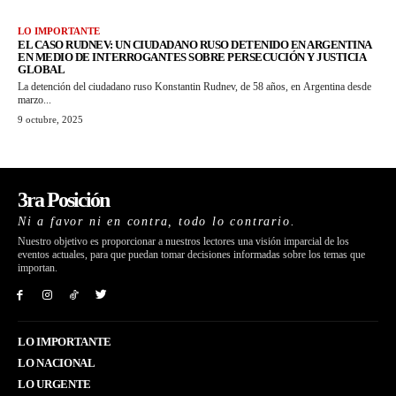
LO IMPORTANTE
EL CASO RUDNEV: UN CIUDADANO RUSO DETENIDO EN ARGENTINA
EN MEDIO DE INTERROGANTES SOBRE PERSECUCIÓN Y JUSTICIA
GLOBAL
La detención del ciudadano ruso Konstantin Rudnev, de 58 años, en Argentina desde
marzo...
9 octubre, 2025
3ra Posición
Ni a favor ni en contra, todo lo contrario.
Nuestro objetivo es proporcionar a nuestros lectores una visión imparcial de los
eventos actuales, para que puedan tomar decisiones informadas sobre los temas que
importan.
LO IMPORTANTE
LO NACIONAL
LO URGENTE