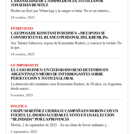
LA BANALIDAD DE LA IMPRUDENCIA: JUSTICIA POR
JONATHAN BENITEZ
Recibo un flyer por WhatsApp y la sangre se hiela. No es un número,...
24 octubre, 2025
ENTREVISTAS
LA ESPOSA DE KONSTANTIN RUDNEV: «MI ESPOSO SE
CONVIRTIÓ EN EL BLANCO PERSONAL DEL KREMLIN»
Soy Tamara Saburova, esposa de Konstantin Rudnev, y conozco la verdad. No
la que...
14 octubre, 2025
LO IMPORTANTE
EL CASO RUDNEV: UN CIUDADANO RUSO DETENIDO EN
ARGENTINA EN MEDIO DE INTERROGANTES SOBRE
PERSECUCIÓN Y JUSTICIA GLOBAL
La detención del ciudadano ruso Konstantin Rudnev, de 58 años, en Argentina
desde marzo...
9 octubre, 2025
POLITICA
CHAPU MARTÍNEZ CIERRA SU CAMPAÑA EN MORÓN CON UN
FUERTE LLAMADO A CUIDAR EL VOTO EN UNA ELECCIÓN
“BLINDADA” POR LA PROVINCIA
Morón, 2 de septiembre de 2025 – En un clima de fervor militante y...
2 septiembre, 2025