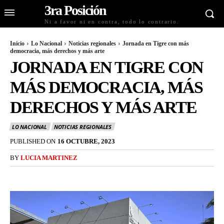
3ra Posición
Ni a favor ni en contra, todo lo contrario.
Inicio
Lo Nacional
Noticias regionales
Jornada en Tigre con más
democracia, más derechos y más arte
JORNADA EN TIGRE CON
MÁS DEMOCRACIA, MÁS
DERECHOS Y MÁS ARTE
LO NACIONAL
NOTICIAS REGIONALES
PUBLISHED ON
16 OCTUBRE, 2023
BY
LUCIA MARTINEZ