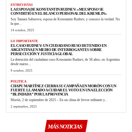
ENTREVISTAS
LA ESPOSA DE KONSTANTIN RUDNEV: «MI ESPOSO SE
CONVIRTIÓ EN EL BLANCO PERSONAL DEL KREMLIN»
Soy Tamara Saburova, esposa de Konstantin Rudnev, y conozco la verdad. No
la que...
14 octubre, 2025
LO IMPORTANTE
EL CASO RUDNEV: UN CIUDADANO RUSO DETENIDO EN
ARGENTINA EN MEDIO DE INTERROGANTES SOBRE
PERSECUCIÓN Y JUSTICIA GLOBAL
La detención del ciudadano ruso Konstantin Rudnev, de 58 años, en Argentina
desde marzo...
9 octubre, 2025
POLITICA
CHAPU MARTÍNEZ CIERRA SU CAMPAÑA EN MORÓN CON UN
FUERTE LLAMADO A CUIDAR EL VOTO EN UNA ELECCIÓN
“BLINDADA” POR LA PROVINCIA
Morón, 2 de septiembre de 2025 – En un clima de fervor militante y...
2 septiembre, 2025
MÁS NOTICIAS