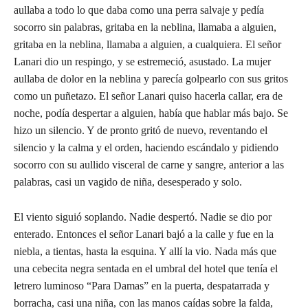
aullaba a todo lo que daba como una perra salvaje y pedía
socorro sin palabras, gritaba en la neblina, llamaba a alguien,
gritaba en la neblina, llamaba a alguien, a cualquiera. El señor
Lanari dio un respingo, y se estremeció, asustado. La mujer
aullaba de dolor en la neblina y parecía golpearlo con sus gritos
como un puñetazo. El señor Lanari quiso hacerla callar, era de
noche, podía despertar a alguien, había que hablar más bajo. Se
hizo un silencio. Y de pronto gritó de nuevo, reventando el
silencio y la calma y el orden, haciendo escándalo y pidiendo
socorro con su aullido visceral de carne y sangre, anterior a las
palabras, casi un vagido de niña, desesperado y solo.
El viento siguió soplando. Nadie despertó. Nadie se dio por
enterado. Entonces el señor Lanari bajó a la calle y fue en la
niebla, a tientas, hasta la esquina. Y allí la vio. Nada más que
una cebecita negra sentada en el umbral del hotel que tenía el
letrero luminoso “Para Damas” en la puerta, despatarrada y
borracha, casi una niña, con las manos caídas sobre la falda,