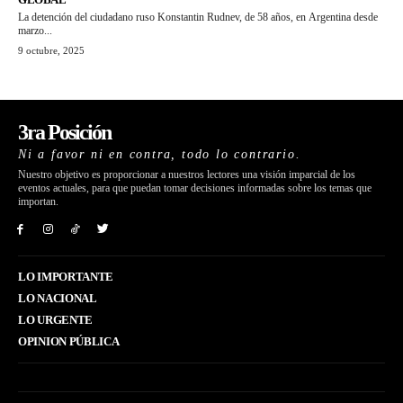
La detención del ciudadano ruso Konstantin Rudnev, de 58 años, en Argentina desde
marzo...
9 octubre, 2025
3ra Posición
Ni a favor ni en contra, todo lo contrario.
Nuestro objetivo es proporcionar a nuestros lectores una visión imparcial de los
eventos actuales, para que puedan tomar decisiones informadas sobre los temas que
importan.
LO IMPORTANTE
LO NACIONAL
LO URGENTE
OPINION PÚBLICA