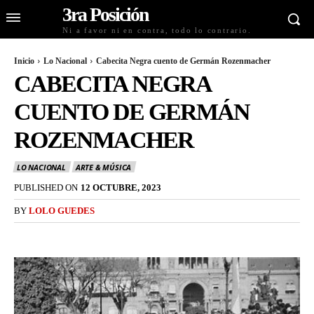
3ra Posición
Ni a favor ni en contra, todo lo contrario.
Inicio
Lo Nacional
Cabecita Negra cuento de Germán Rozenmacher
CABECITA NEGRA
CUENTO DE GERMÁN
ROZENMACHER
LO NACIONAL
ARTE & MÚSICA
PUBLISHED ON
12 OCTUBRE, 2023
BY
LOLO GUEDES