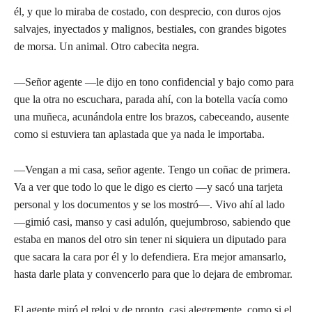
él, y que lo miraba de costado, con desprecio, con duros ojos
salvajes, inyectados y malignos, bestiales, con grandes bigotes
de morsa. Un animal. Otro cabecita negra.
—Señor agente —le dijo en tono confidencial y bajo como para
que la otra no escuchara, parada ahí, con la botella vacía como
una muñeca, acunándola entre los brazos, cabeceando, ausente
como si estuviera tan aplastada que ya nada le importaba.
—Vengan a mi casa, señor agente. Tengo un coñac de primera.
Va a ver que todo lo que le digo es cierto —y sacó una tarjeta
personal y los documentos y se los mostró—. Vivo ahí al lado
—gimió casi, manso y casi adulón, quejumbroso, sabiendo que
estaba en manos del otro sin tener ni siquiera un diputado para
que sacara la cara por él y lo defendiera. Era mejor amansarlo,
hasta darle plata y convencerlo para que lo dejara de embromar.
El agente miró el reloj y de pronto, casi alegremente, como si el