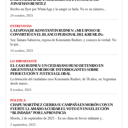
JONATHAN BENITEZ
Recibo un flyer por WhatsApp y la sangre se hiela. No es un número,...
24 octubre, 2025
ENTREVISTAS
LA ESPOSA DE KONSTANTIN RUDNEV: «MI ESPOSO SE
CONVIRTIÓ EN EL BLANCO PERSONAL DEL KREMLIN»
Soy Tamara Saburova, esposa de Konstantin Rudnev, y conozco la verdad. No
la que...
14 octubre, 2025
LO IMPORTANTE
EL CASO RUDNEV: UN CIUDADANO RUSO DETENIDO EN
ARGENTINA EN MEDIO DE INTERROGANTES SOBRE
PERSECUCIÓN Y JUSTICIA GLOBAL
La detención del ciudadano ruso Konstantin Rudnev, de 58 años, en Argentina
desde marzo...
9 octubre, 2025
POLITICA
CHAPU MARTÍNEZ CIERRA SU CAMPAÑA EN MORÓN CON UN
FUERTE LLAMADO A CUIDAR EL VOTO EN UNA ELECCIÓN
“BLINDADA” POR LA PROVINCIA
Morón, 2 de septiembre de 2025 – En un clima de fervor militante y...
2 septiembre, 2025