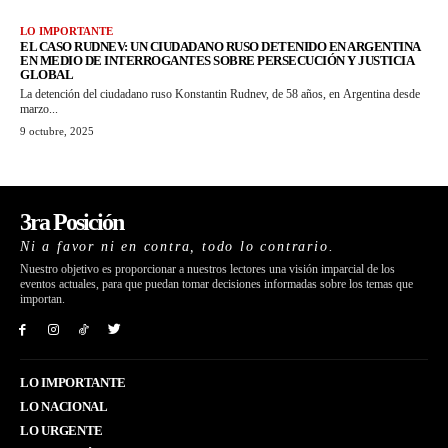
LO IMPORTANTE
EL CASO RUDNEV: UN CIUDADANO RUSO DETENIDO EN ARGENTINA
EN MEDIO DE INTERROGANTES SOBRE PERSECUCIÓN Y JUSTICIA
GLOBAL
La detención del ciudadano ruso Konstantin Rudnev, de 58 años, en Argentina desde
marzo...
9 octubre, 2025
3ra Posición
Ni a favor ni en contra, todo lo contrario.
Nuestro objetivo es proporcionar a nuestros lectores una visión imparcial de los
eventos actuales, para que puedan tomar decisiones informadas sobre los temas que
importan.
LO IMPORTANTE
LO NACIONAL
LO URGENTE