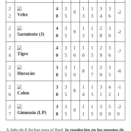
2
4
3
1
1
3
3
9
-2
Velez
2
0
5
3
3
4
6
2
4
3
1
1
2
3
9
-2
Sarmiento (J)
3
0
5
3
3
8
0
2
4
3
1
1
1
2
3
-7
Tigre
4
0
5
0
0
5
9
6
2
3
3
1
1
2
3
8
-6
Huracán
5
8
5
0
7
9
5
2
3
3
1
1
3
4
-1
8
Colon
6
8
5
4
3
1
2
1
2
3
3
1
1
3
5
-2
9
Gimnasia (LP)
7
8
5
1
5
0
0
0
A falta de 6 fechas para el final,
la resolución en los puestos de