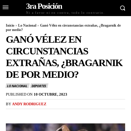
3ra Posición
Ni a favor ni en contra, todo lo contrario.
Inicio
Lo Nacional
Ganó Vélez en circunstancias extrañas, ¿Bragarnik de
por medio?
GANÓ VÉLEZ EN
CIRCUNSTANCIAS
EXTRAÑAS, ¿BRAGARNIK
DE POR MEDIO?
LO NACIONAL
DEPORTES
PUBLISHED ON
10 OCTUBRE, 2023
BY
ANDY RODRIGUEZ