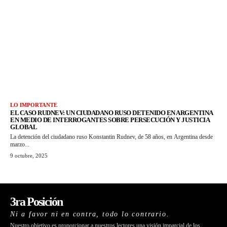
LO IMPORTANTE
EL CASO RUDNEV: UN CIUDADANO RUSO DETENIDO EN ARGENTINA
EN MEDIO DE INTERROGANTES SOBRE PERSECUCIÓN Y JUSTICIA
GLOBAL
La detención del ciudadano ruso Konstantin Rudnev, de 58 años, en Argentina desde
marzo...
9 octubre, 2025
3ra Posición
Ni a favor ni en contra, todo lo contrario.
Nuestro objetivo es proporcionar a nuestros lectores una visión imparcial de los