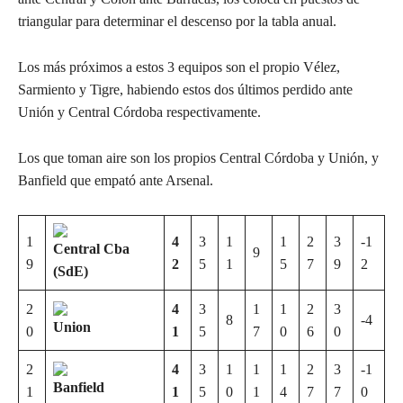
triangular para determinar el descenso por la tabla anual.
Los más próximos a estos 3 equipos son el propio Vélez,
Sarmiento y Tigre, habiendo estos dos últimos perdido ante
Unión y Central Córdoba respectivamente.
Los que toman aire son los propios Central Córdoba y Unión, y
Banfield que empató ante Arsenal.
1
4
3
1
1
2
3
-1
Central Cba
9
9
2
5
1
5
7
9
2
(SdE)
2
4
3
1
1
2
3
8
-4
Union
0
1
5
7
0
6
0
2
4
3
1
1
1
2
3
-1
Banfield
1
1
5
0
1
4
7
7
0