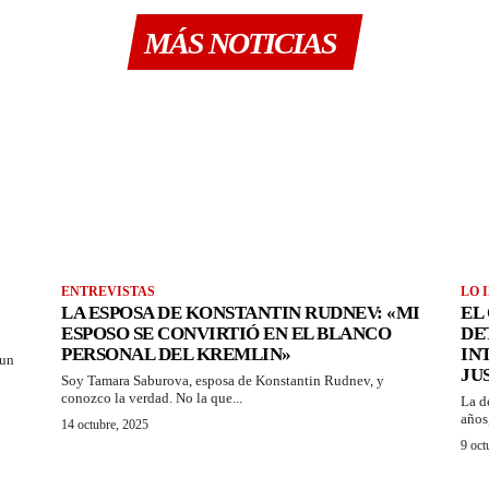
MÁS NOTICIAS
ENTREVISTAS
LO 
LA ESPOSA DE KONSTANTIN RUDNEV: «MI
EL
ESPOSO SE CONVIRTIÓ EN EL BLANCO
DE
PERSONAL DEL KREMLIN»
IN
 un
JU
Soy Tamara Saburova, esposa de Konstantin Rudnev, y
conozco la verdad. No la que...
La d
años
14 octubre, 2025
9 oct