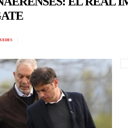
AERENSES: EL REAL I
GATE
GUEDES