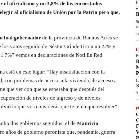
L
 el oficialismo y un 3,8% de los encuestados
«
egir al oficialismo de Unión por la Patria pero que,
S
c
14
actual gobernador
de la provincia de Buenos Aires
se
los votos seguido de Néstor Grindetti con un 22% y
L
n 21.7%” vemos en declaraciones de Noti En Red.
E
R
 está en este lugar: “Hay insatisfacción con la
P
ud, con problemas de acceso a la vivienda, de acceso a
L
5
iene que ver con que se esperaba que después del
9 
cuperación de niveles de ingreso y de niveles
olvió lo que vos considerás que te tenía que resolver”.
P
C
“hubo dos gobiernos seguidos: el de
Mauricio
F
atro años de gobierno peronista que, pandemia, guerra
V
P