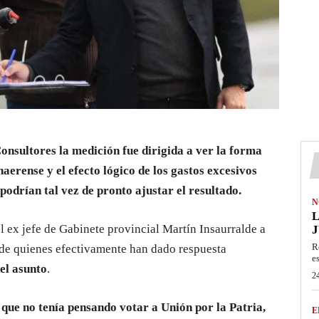
nsultores la medición fue dirigida a ver la forma
naerense y el efecto lógico de los gastos excesivos
podrían tal vez de pronto ajustar el resultado.
N
L
 ex jefe de Gabinete provincial Martín Insaurralde a
J
R
de quienes efectivamente han dado respuesta
e
el asunto
.
24
que no tenía pensando votar a Unión por la Patria,
E