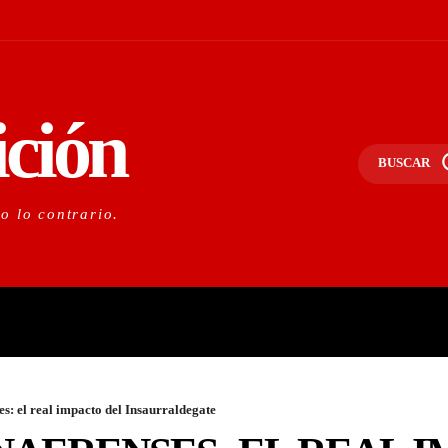
ición
BUSCAR
do lo contrario.
PORTANTE
LO NACIONAL
O
s: el real impacto del Insaurraldegate