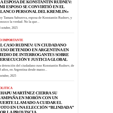
A ESPOSA DE KONSTANTIN RUDNEV:
MI ESPOSO SE CONVIRTIÓ EN EL
BLANCO PERSONAL DEL KREMLIN»
oy Tamara Saburova, esposa de Konstantin Rudnev, y
onozco la verdad. No la que...
 octubre, 2025
O IMPORTANTE
L CASO RUDNEV: UN CIUDADANO
USO DETENIDO EN ARGENTINA EN
MEDIO DE INTERROGANTES SOBRE
ERSECUCIÓN Y JUSTICIA GLOBAL
a detención del ciudadano ruso Konstantin Rudnev, de
8 años, en Argentina desde marzo...
octubre, 2025
OLITICA
HAPU MARTÍNEZ CIERRA SU
CAMPAÑA EN MORÓN CON UN
UERTE LLAMADO A CUIDAR EL
OTO EN UNA ELECCIÓN “BLINDADA”
OR LA PROVINCIA