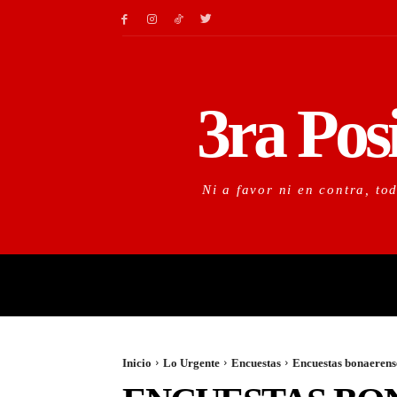
3ra Pos
Ni a favor ni en contra, to
LO URGENTE
LO IM
Inicio
Lo Urgente
Encuestas
Encuestas bonaerense