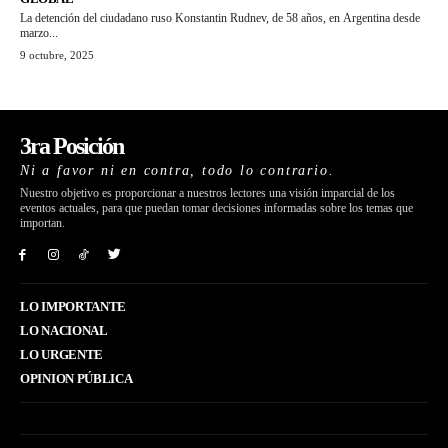
La detención del ciudadano ruso Konstantin Rudnev, de 58 años, en Argentina desde
marzo...
9 octubre, 2025
3ra Posición
Ni a favor ni en contra, todo lo contrario.
Nuestro objetivo es proporcionar a nuestros lectores una visión imparcial de los
eventos actuales, para que puedan tomar decisiones informadas sobre los temas que
importan.
LO IMPORTANTE
LO NACIONAL
LO URGENTE
OPINION PÚBLICA