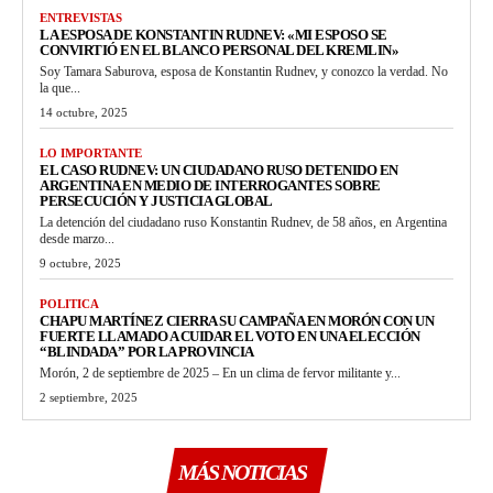
ENTREVISTAS
LA ESPOSA DE KONSTANTIN RUDNEV: «MI ESPOSO SE
CONVIRTIÓ EN EL BLANCO PERSONAL DEL KREMLIN»
Soy Tamara Saburova, esposa de Konstantin Rudnev, y conozco la verdad. No
la que...
14 octubre, 2025
LO IMPORTANTE
EL CASO RUDNEV: UN CIUDADANO RUSO DETENIDO EN
ARGENTINA EN MEDIO DE INTERROGANTES SOBRE
PERSECUCIÓN Y JUSTICIA GLOBAL
La detención del ciudadano ruso Konstantin Rudnev, de 58 años, en Argentina
desde marzo...
9 octubre, 2025
POLITICA
CHAPU MARTÍNEZ CIERRA SU CAMPAÑA EN MORÓN CON UN
FUERTE LLAMADO A CUIDAR EL VOTO EN UNA ELECCIÓN
“BLINDADA” POR LA PROVINCIA
Morón, 2 de septiembre de 2025 – En un clima de fervor militante y...
2 septiembre, 2025
MÁS NOTICIAS