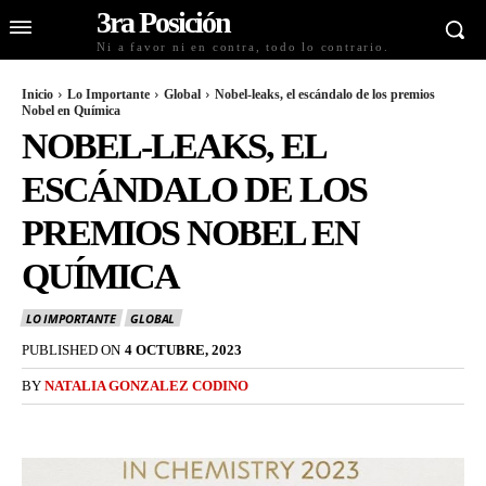
3ra Posición
Ni a favor ni en contra, todo lo contrario.
Inicio
Lo Importante
Global
Nobel-leaks, el escándalo de los premios
Nobel en Química
NOBEL-LEAKS, EL
ESCÁNDALO DE LOS
PREMIOS NOBEL EN
QUÍMICA
LO IMPORTANTE
GLOBAL
PUBLISHED ON
4 OCTUBRE, 2023
BY
NATALIA GONZALEZ CODINO