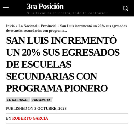
3ra Posición
Ni a favor ni en contra, todo lo contrario.
Inicio
Lo Nacional
Provincial
San Luis incrementó un 20% sus egresados
de escuelas secundarias con programa...
SAN LUIS INCREMENTÓ
UN 20% SUS EGRESADOS
DE ESCUELAS
SECUNDARIAS CON
PROGRAMA PIONERO
LO NACIONAL
PROVINCIAL
PUBLISHED ON
3 OCTUBRE, 2023
BY
ROBERTO GARCIA