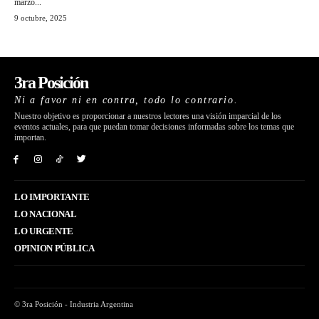
marzo...
9 octubre, 2025
3ra Posición
Ni a favor ni en contra, todo lo contrario.
Nuestro objetivo es proporcionar a nuestros lectores una visión imparcial de los
eventos actuales, para que puedan tomar decisiones informadas sobre los temas que
importan.
LO IMPORTANTE
LO NACIONAL
LO URGENTE
OPINION PÚBLICA
© 3ra Posición - Industria Argentina