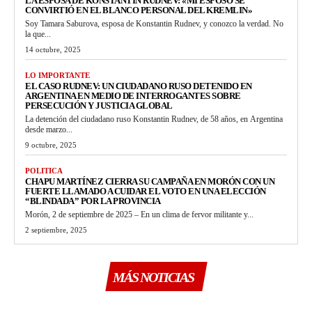
LA ESPOSA DE KONSTANTIN RUDNEV: «MI ESPOSO SE
CONVIRTIÓ EN EL BLANCO PERSONAL DEL KREMLIN»
Soy Tamara Saburova, esposa de Konstantin Rudnev, y conozco la verdad. No
la que...
14 octubre, 2025
LO IMPORTANTE
EL CASO RUDNEV: UN CIUDADANO RUSO DETENIDO EN
ARGENTINA EN MEDIO DE INTERROGANTES SOBRE
PERSECUCIÓN Y JUSTICIA GLOBAL
La detención del ciudadano ruso Konstantin Rudnev, de 58 años, en Argentina
desde marzo...
9 octubre, 2025
POLITICA
CHAPU MARTÍNEZ CIERRA SU CAMPAÑA EN MORÓN CON UN
FUERTE LLAMADO A CUIDAR EL VOTO EN UNA ELECCIÓN
“BLINDADA” POR LA PROVINCIA
Morón, 2 de septiembre de 2025 – En un clima de fervor militante y...
2 septiembre, 2025
MÁS NOTICIAS