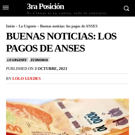
3ra Posición
Ni a favor ni en contra, todo lo contrario.
Inicio
Lo Urgente
Buenas noticias: los pagos de ANSES
BUENAS NOTICIAS: LOS
PAGOS DE ANSES
LO URGENTE
ECONOMIA
PUBLISHED ON
3 OCTUBRE, 2023
BY
LOLO GUEDES