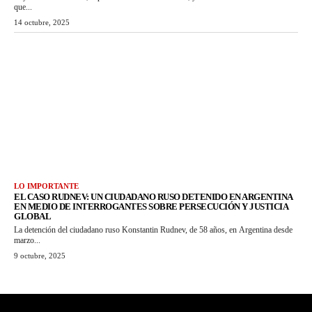
que...
14 octubre, 2025
LO IMPORTANTE
EL CASO RUDNEV: UN CIUDADANO RUSO DETENIDO EN ARGENTINA
EN MEDIO DE INTERROGANTES SOBRE PERSECUCIÓN Y JUSTICIA
GLOBAL
La detención del ciudadano ruso Konstantin Rudnev, de 58 años, en Argentina desde
marzo...
9 octubre, 2025