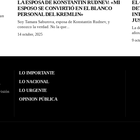
LA ESPOSA DE KONSTANTIN RUDNEV: «MI
EL
ESPOSO SE CONVIRTIÓ EN EL BLANCO
DE
PERSONAL DEL KREMLIN»
IN
 un
JU
Soy Tamara Saburova, esposa de Konstantin Rudnev, y
conozco la verdad. No la que...
La d
años
14 octubre, 2025
9 oct
LO IMPORTANTE
LO NACIONAL
.
LO URGENTE
visión
OPINION PÚBLICA