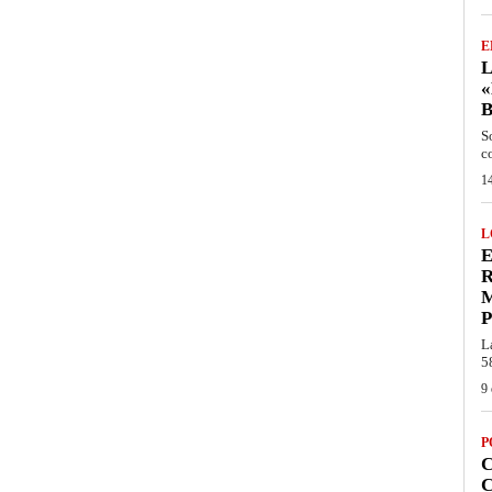
E
L
«
S
c
14
L
E
R
P
L
5
9 
P
C