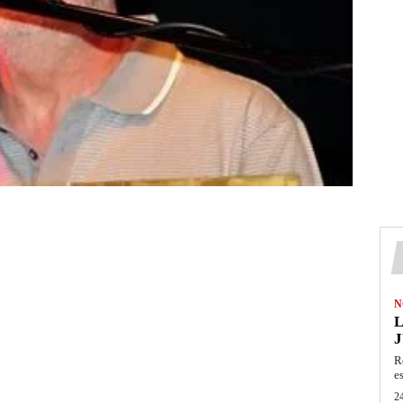
N
L
J
R
e
24