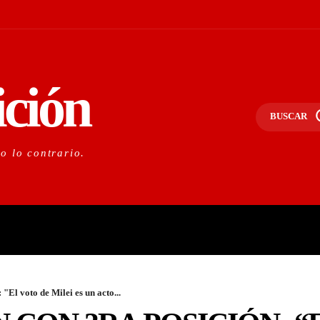
ición
BUSCAR
do lo contrario.
PORTANTE
LO NACIONAL
O
El voto de Milei es un acto...