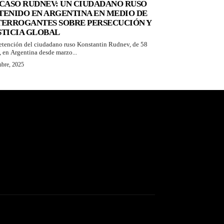
 CASO RUDNEV: UN CIUDADANO RUSO
TENIDO EN ARGENTINA EN MEDIO DE
TERROGANTES SOBRE PERSECUCIÓN Y
STICIA GLOBAL
etención del ciudadano ruso Konstantin Rudnev, de 58
, en Argentina desde marzo...
ubre, 2025