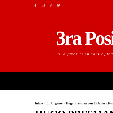
3ra Pos
Ni a favor ni en contra, to
LO URGENTE
LO IM
Inicio
Lo Urgente
Hugo Presman con 3RA Posición: "