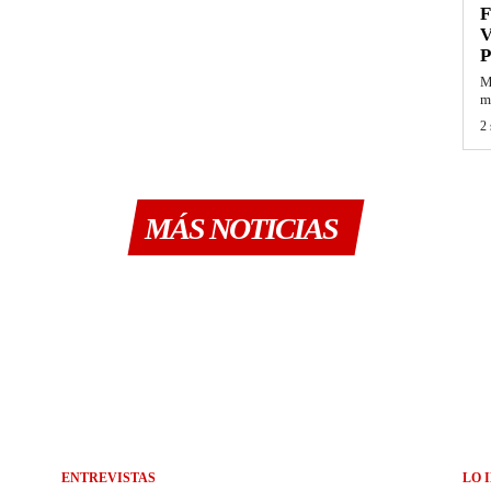
F
V
P
M
mi
2 
MÁS NOTICIAS
ENTREVISTAS
LO 