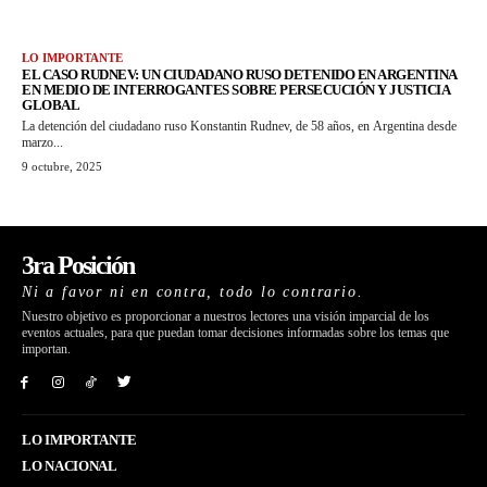
LO IMPORTANTE
EL CASO RUDNEV: UN CIUDADANO RUSO DETENIDO EN ARGENTINA
EN MEDIO DE INTERROGANTES SOBRE PERSECUCIÓN Y JUSTICIA
GLOBAL
La detención del ciudadano ruso Konstantin Rudnev, de 58 años, en Argentina desde
marzo...
9 octubre, 2025
3ra Posición
Ni a favor ni en contra, todo lo contrario.
Nuestro objetivo es proporcionar a nuestros lectores una visión imparcial de los
eventos actuales, para que puedan tomar decisiones informadas sobre los temas que
importan.
LO IMPORTANTE
LO NACIONAL