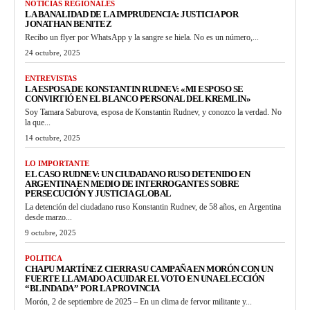
NOTICIAS REGIONALES
LA BANALIDAD DE LA IMPRUDENCIA: JUSTICIA POR
JONATHAN BENITEZ
Recibo un flyer por WhatsApp y la sangre se hiela. No es un número,...
24 octubre, 2025
ENTREVISTAS
LA ESPOSA DE KONSTANTIN RUDNEV: «MI ESPOSO SE
CONVIRTIÓ EN EL BLANCO PERSONAL DEL KREMLIN»
Soy Tamara Saburova, esposa de Konstantin Rudnev, y conozco la verdad. No
la que...
14 octubre, 2025
LO IMPORTANTE
EL CASO RUDNEV: UN CIUDADANO RUSO DETENIDO EN
ARGENTINA EN MEDIO DE INTERROGANTES SOBRE
PERSECUCIÓN Y JUSTICIA GLOBAL
La detención del ciudadano ruso Konstantin Rudnev, de 58 años, en Argentina
desde marzo...
9 octubre, 2025
POLITICA
CHAPU MARTÍNEZ CIERRA SU CAMPAÑA EN MORÓN CON UN
FUERTE LLAMADO A CUIDAR EL VOTO EN UNA ELECCIÓN
“BLINDADA” POR LA PROVINCIA
Morón, 2 de septiembre de 2025 – En un clima de fervor militante y...