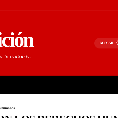
ición
BUSCAR
do lo contrario.
PORTANTE
LO NACIONAL
O
os humanos