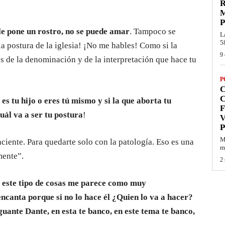
R
P
le pone un rostro, no se puede amar
. Tampoco se
L
5
a postura de la iglesia! ¡No me hables! Como si la
9 
s de la denominación y de la interpretación que hace tu
P
C
 es tu hijo o eres tú mismo y si la que aborta tu
F
cuál va a ser tu postura
!
V
P
M
paciente. Para quedarte solo con la patología. Eso es una
mi
mente”.
2 
e este tipo de cosas me parece como muy
 encanta porque si no lo hace él ¿Quien lo va a hacer?
guante Dante, en esta te banco, en este tema te banco,