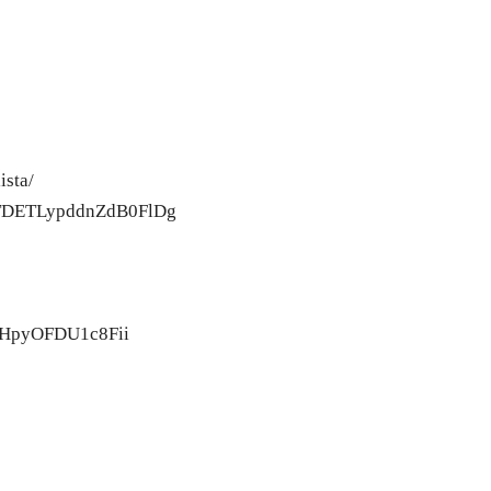
ista/
iqTDETLypddnZdB0FlDg
n9HpyOFDU1c8Fii