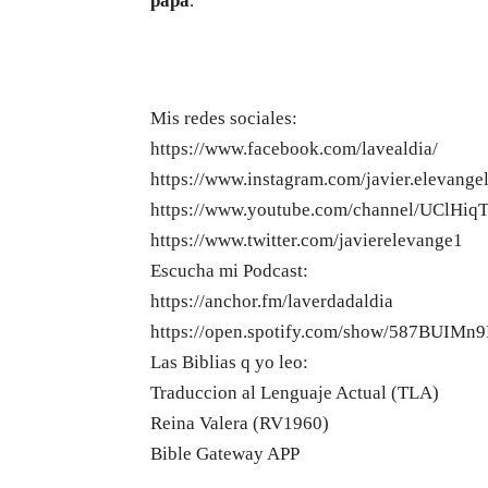
papá
.
Mis redes sociales:
https://www.facebook.com/lavealdia/
https://www.instagram.com/javier.elevangel
https://www.youtube.com/channel/UClH
https://www.twitter.com/javierelevange1
Escucha mi Podcast:
https://anchor.fm/laverdadaldia
https://open.spotify.com/show/587BUIM
Las Biblias q yo leo:
Traduccion al Lenguaje Actual (TLA)
Reina Valera (RV1960)
Bible Gateway APP