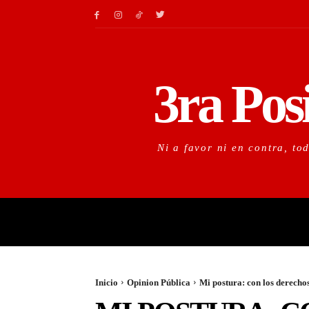
3ra Pos
Ni a favor ni en contra, to
LO URGENTE
LO IM
Inicio
Opinion Pública
Mi postura: con los derech