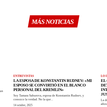
MÁS NOTICIAS
ENTREVISTAS
LO 
LA ESPOSA DE KONSTANTIN RUDNEV: «MI
EL
ESPOSO SE CONVIRTIÓ EN EL BLANCO
DE
PERSONAL DEL KREMLIN»
IN
 un
JU
Soy Tamara Saburova, esposa de Konstantin Rudnev, y
conozco la verdad. No la que...
La d
años
14 octubre, 2025