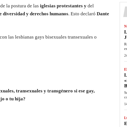
 de la postura de las
iglesias protestantes y
del
de diversidad y derechos humanos
. Esto declaró
Dante
N
L
a con las lesbianas gays bisexuales transexuales o
J
R
e
24
E
L
«
exuales, transexuales y transgénero si ese gay,
S
c
jo o tu hija?
14
L
E