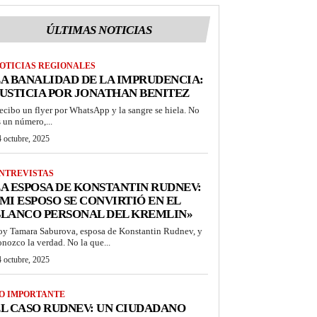
ÚLTIMAS NOTICIAS
OTICIAS REGIONALES
A BANALIDAD DE LA IMPRUDENCIA:
USTICIA POR JONATHAN BENITEZ
ecibo un flyer por WhatsApp y la sangre se hiela. No
s un número,...
 octubre, 2025
NTREVISTAS
A ESPOSA DE KONSTANTIN RUDNEV:
MI ESPOSO SE CONVIRTIÓ EN EL
BLANCO PERSONAL DEL KREMLIN»
oy Tamara Saburova, esposa de Konstantin Rudnev, y
onozco la verdad. No la que...
 octubre, 2025
O IMPORTANTE
L CASO RUDNEV: UN CIUDADANO