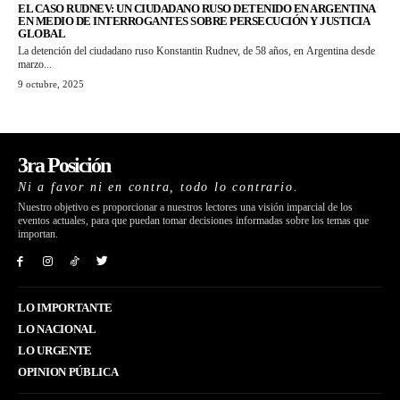
EL CASO RUDNEV: UN CIUDADANO RUSO DETENIDO EN ARGENTINA
EN MEDIO DE INTERROGANTES SOBRE PERSECUCIÓN Y JUSTICIA
GLOBAL
La detención del ciudadano ruso Konstantin Rudnev, de 58 años, en Argentina desde
marzo...
9 octubre, 2025
3ra Posición
Ni a favor ni en contra, todo lo contrario.
Nuestro objetivo es proporcionar a nuestros lectores una visión imparcial de los
eventos actuales, para que puedan tomar decisiones informadas sobre los temas que
importan.
LO IMPORTANTE
LO NACIONAL
LO URGENTE
OPINION PÚBLICA