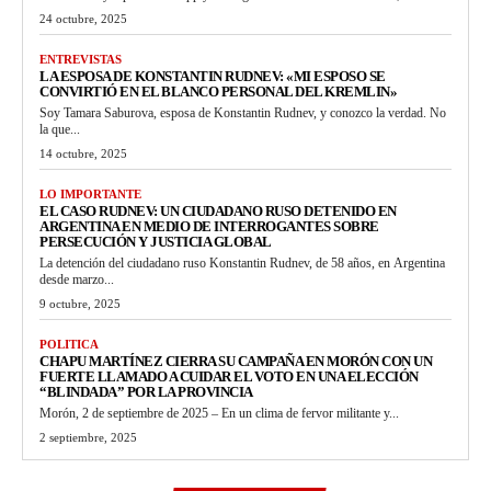
24 octubre, 2025
ENTREVISTAS
LA ESPOSA DE KONSTANTIN RUDNEV: «MI ESPOSO SE
CONVIRTIÓ EN EL BLANCO PERSONAL DEL KREMLIN»
Soy Tamara Saburova, esposa de Konstantin Rudnev, y conozco la verdad. No
la que...
14 octubre, 2025
LO IMPORTANTE
EL CASO RUDNEV: UN CIUDADANO RUSO DETENIDO EN
ARGENTINA EN MEDIO DE INTERROGANTES SOBRE
PERSECUCIÓN Y JUSTICIA GLOBAL
La detención del ciudadano ruso Konstantin Rudnev, de 58 años, en Argentina
desde marzo...
9 octubre, 2025
POLITICA
CHAPU MARTÍNEZ CIERRA SU CAMPAÑA EN MORÓN CON UN
FUERTE LLAMADO A CUIDAR EL VOTO EN UNA ELECCIÓN
“BLINDADA” POR LA PROVINCIA
Morón, 2 de septiembre de 2025 – En un clima de fervor militante y...
2 septiembre, 2025