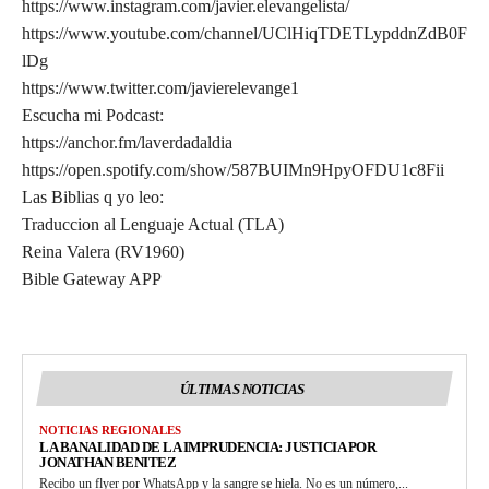
https://www.instagram.com/javier.elevangelista/
https://www.youtube.com/channel/UClHiqTDETLypddnZdB0F
lDg
https://www.twitter.com/javierelevange1
Escucha mi Podcast:
https://anchor.fm/laverdadaldia
https://open.spotify.com/show/587BUIMn9HpyOFDU1c8Fii
Las Biblias q yo leo:
Traduccion al Lenguaje Actual (TLA)
Reina Valera (RV1960)
Bible Gateway APP
ÚLTIMAS NOTICIAS
NOTICIAS REGIONALES
LA BANALIDAD DE LA IMPRUDENCIA: JUSTICIA POR
JONATHAN BENITEZ
Recibo un flyer por WhatsApp y la sangre se hiela. No es un número,...